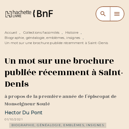
MENU
RECHERCHE
CONTENU
search
menu
PIED DE PAGE
Accueil
Collections facsimilés
Histoire
•
•
•
Biographie, généalogie, emblèmes, insignes
•
Un mot sur une brochure publiée récemment à Saint-Denis
Un mot sur une brochure
publiée récemment à Saint-
Denis
à propos de la première année de l'épiscopat de
Monseigneur Soulé
Hector Du Pont
01/10/2021
BIOGRAPHIE, GÉNÉALOGIE, EMBLÈMES, INSIGNES