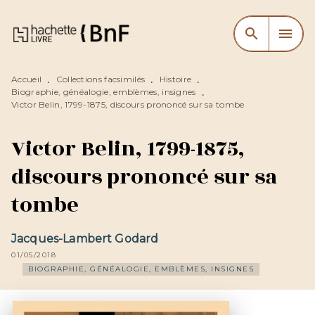
MENU
RECHERCHE
CONTENU
search
menu
PIED DE PAGE
Accueil
Collections facsimilés
Histoire
•
•
•
Biographie, généalogie, emblèmes, insignes
•
Victor Belin, 1799-1875, discours prononcé sur sa tombe
Victor Belin, 1799-1875,
discours prononcé sur sa
tombe
Jacques-Lambert Godard
01/05/2018
BIOGRAPHIE, GÉNÉALOGIE, EMBLÈMES, INSIGNES