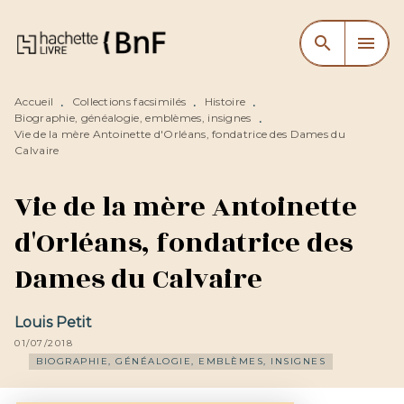
MENU
RECHERCHE
CONTENU
search
menu
PIED DE PAGE
Accueil
Collections facsimilés
Histoire
•
•
•
Biographie, généalogie, emblèmes, insignes
•
Vie de la mère Antoinette d'Orléans, fondatrice des Dames du
Calvaire
Vie de la mère Antoinette
d'Orléans, fondatrice des
Dames du Calvaire
Louis Petit
01/07/2018
BIOGRAPHIE, GÉNÉALOGIE, EMBLÈMES, INSIGNES