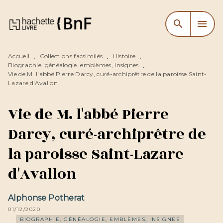
MENU
RECHERCHE
CONTENU
search
menu
PIED DE PAGE
Accueil
Collections facsimilés
Histoire
•
•
•
Biographie, généalogie, emblèmes, insignes
•
Vie de M. l'abbé Pierre Darcy, curé-archiprêtre de la paroisse Saint-
Lazare d'Avallon
Vie de M. l'abbé Pierre
Darcy, curé-archiprêtre de
la paroisse Saint-Lazare
d'Avallon
Alphonse Potherat
01/12/2020
BIOGRAPHIE, GÉNÉALOGIE, EMBLÈMES, INSIGNES