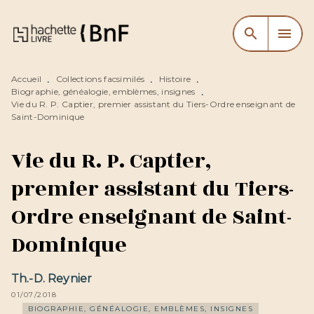
MENU
RECHERCHE
CONTENU
search
menu
PIED DE PAGE
Accueil
Collections facsimilés
Histoire
•
•
•
Biographie, généalogie, emblèmes, insignes
•
Vie du R. P. Captier, premier assistant du Tiers-Ordre enseignant de
Saint-Dominique
Vie du R. P. Captier,
premier assistant du Tiers-
Ordre enseignant de Saint-
Dominique
Th.-D. Reynier
01/07/2018
BIOGRAPHIE, GÉNÉALOGIE, EMBLÈMES, INSIGNES