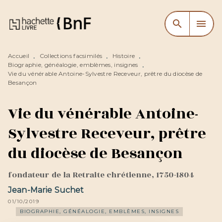
MENU
RECHERCHE
CONTENU
search
menu
PIED DE PAGE
Accueil
Collections facsimilés
Histoire
•
•
•
Biographie, généalogie, emblèmes, insignes
•
Vie du vénérable Antoine-Sylvestre Receveur, prêtre du diocèse de
Besançon
Vie du vénérable Antoine-
Sylvestre Receveur, prêtre
du diocèse de Besançon
fondateur de la Retraite chrétienne, 1750-1804
Jean-Marie Suchet
01/10/2019
BIOGRAPHIE, GÉNÉALOGIE, EMBLÈMES, INSIGNES