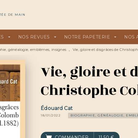
U
PIED DE PAGE
TÉE DE MAIN
ES
arrow_drop_down
NOS REVUES
arrow_drop_down
NOTRE PAPETERIE
arrow_drop_down
NOS 
hie, généalogie, emblèmes, insignes
Vie, gloire et disgrâces de Christo
•
Vie, gloire et 
Christophe C
Édouard Cat
18/01/2022
BIOGRAPHIE, GÉNÉALOGIE, EMBL
COMMANDER
11,50 €