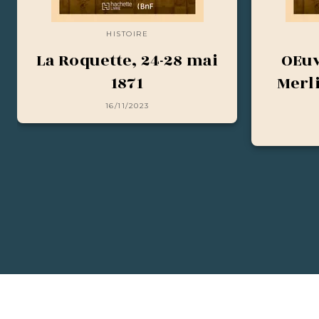
HISTOIRE
La Roquette, 24-28 mai
OEuv
1871
Merl
16/11/2023