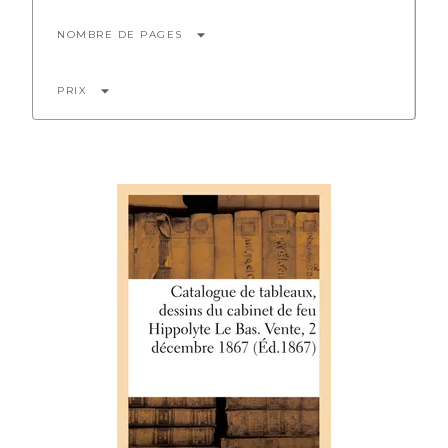
arrow_drop_down
NOMBRE DE PAGES
arrow_drop_down
PRIX