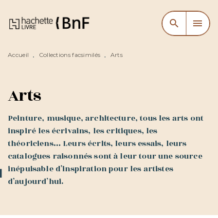
MENU
RECHERCHE
CONTENU
search
menu
PIED DE PAGE
Accueil
Collections facsimilés
Arts
•
•
Arts
Peinture, musique, architecture, tous les arts ont
inspiré les écrivains, les critiques, les
théoriciens… Leurs écrits, leurs essais, leurs
catalogues raisonnés sont à leur tour une source
inépuisable d’inspiration pour les artistes
d’aujourd’hui.