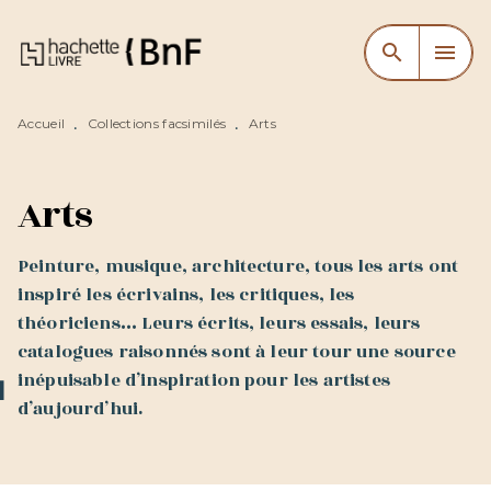
MENU
RECHERCHE
CONTENU
search
menu
PIED DE PAGE
Accueil
Collections facsimilés
Arts
•
•
Arts
Peinture, musique, architecture, tous les arts ont
inspiré les écrivains, les critiques, les
théoriciens… Leurs écrits, leurs essais, leurs
catalogues raisonnés sont à leur tour une source
inépuisable d’inspiration pour les artistes
d’aujourd’hui.