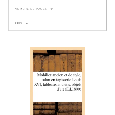
arrow_drop_down
NOMBRE DE PAGES
arrow_drop_down
PRIX