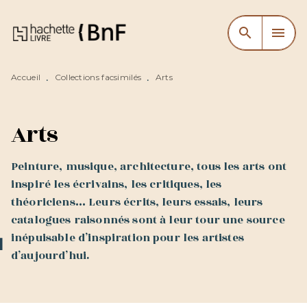
MENU
RECHERCHE
CONTENU
search
menu
PIED DE PAGE
Accueil
Collections facsimilés
Arts
•
•
Arts
Peinture, musique, architecture, tous les arts ont
inspiré les écrivains, les critiques, les
théoriciens… Leurs écrits, leurs essais, leurs
catalogues raisonnés sont à leur tour une source
inépuisable d’inspiration pour les artistes
d’aujourd’hui.