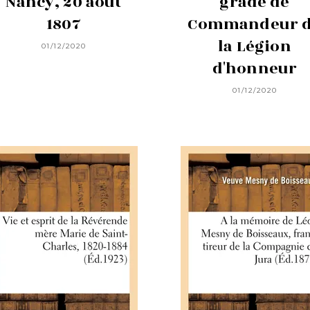
Nancy, 20 août
grade de
1807
Commandeur 
la Légion
01/12/2020
d'honneur
01/12/2020