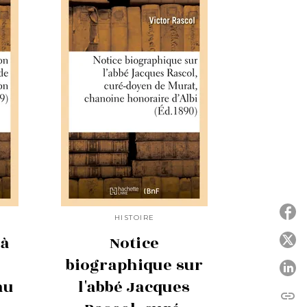
HISTOIRE
 à
Notice
P
biographique sur
P
au
l'abbé Jacques
link
C