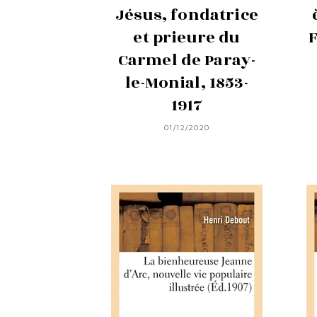
Jésus, fondatrice
et prieure du
F
Carmel de Paray-
le-Monial, 1853-
1917
01/12/2020