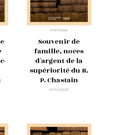
HISTOIRE
de
Souvenir de
e
famille, noces
c-
d'argent de la
supériorité du R.
u
P. Chastain
01/12/2020