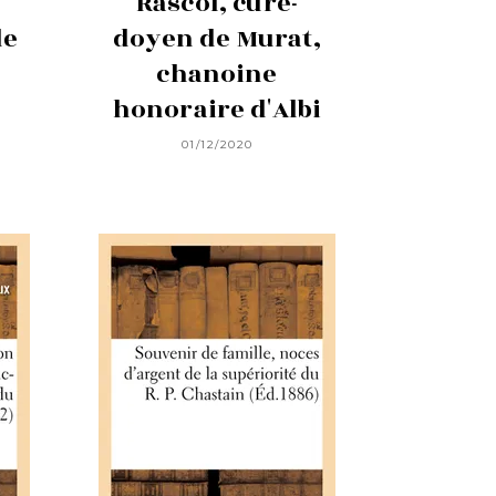
Rascol, curé-
de
doyen de Murat,
chanoine
honoraire d'Albi
01/12/2020