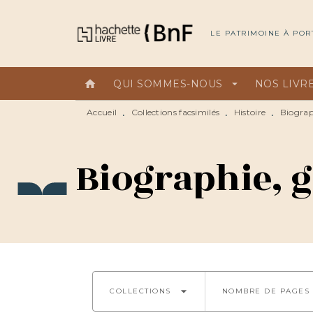
MENU
RECHERCHE
CONTEN
LE PATRIMOINE À POR
home
QUI SOMMES-NOUS
arrow_drop_down
NOS LIVR
Accueil
Collections facsimilés
Histoire
Biograp
•
•
•
Biographie, 
arrow_drop_down
COLLECTIONS
NOMBRE DE PAGES