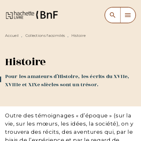
MENU
RECHERCHE
CONTENU
search
menu
PIED DE PAGE
Accueil
Collections facsimilés
Histoire
•
•
Histoire
Pour les amateurs d’Histoire, les écrits du XVIIe,
XVIIIe et XIXe siècles sont un trésor.
Outre des témoignages « d’époque » (sur la
vie, sur les mœurs, les idées, la société), on y
trouvera des récits, des aventures qui, par le
biais de l’expérience et par le regard de