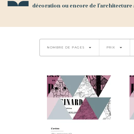
décoration ou encore de l’architecture a
arrow_drop_down
arrow_drop_down
NOMBRE DE PAGES
PRIX