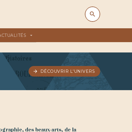
search
search
ACTUALITÉS
arrow_drop_down
arrow_forward
DÉCOUVRIR L'UNIVERS
graphie, des beaux-arts, de la