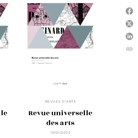
P
P
link
C
REVUES D'ARTS
le
Revue universelle
des arts
10/01/2023