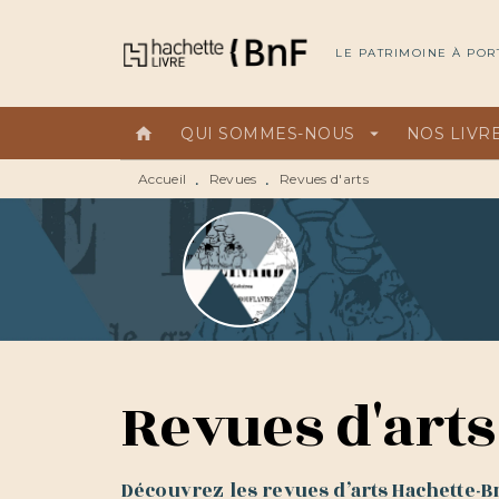
MENU
RECHERCHE
CONTEN
LE PATRIMOINE À POR
home
QUI SOMMES-NOUS
arrow_drop_down
NOS LIVR
Accueil
Revues
Revues d'arts
•
•
Revues d'arts
Découvrez les revues d’arts Hachette-Bn