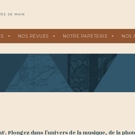
U
PIED DE PAGE
TÉE DE MAIN
ES
arrow_drop_down
NOS REVUES
arrow_drop_down
NOTRE PAPETERIE
arrow_drop_down
NOS 
F. Plongez dans l’univers de la musique, de la photo