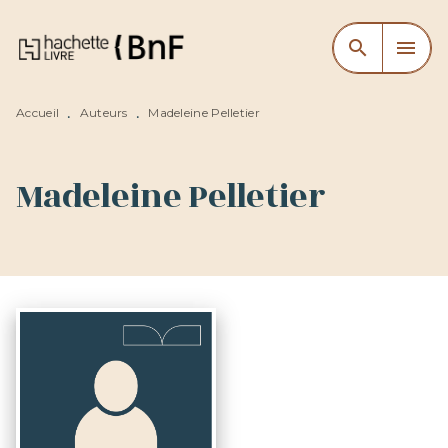
MENU
RECHERCHE
CONTENU
search
menu
PIED DE PAGE
Accueil
Auteurs
Madeleine Pelletier
•
•
Madeleine Pelletier