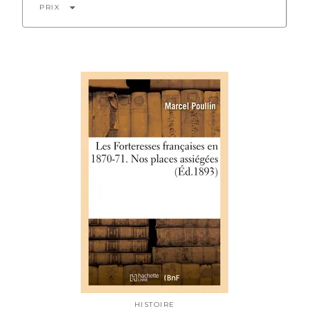
arrow_drop_down
PRIX
HISTOIRE