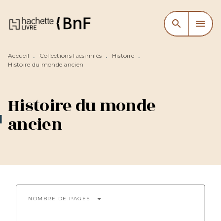
MENU
RECHERCHE
CONTENU
search
menu
PIED DE PAGE
Accueil
Collections facsimilés
Histoire
•
•
•
Histoire du monde ancien
Histoire du monde
ancien
arrow_drop_down
NOMBRE DE PAGES