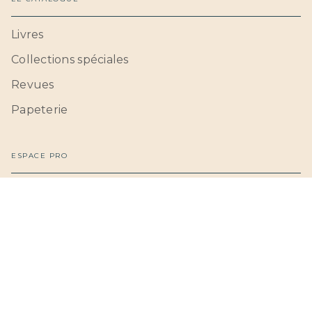
Livres
Collections spéciales
Revues
Papeterie
ESPACE PRO
Professionnels
Nos catalogues pour l'international
Mentions légales
Données personnelles